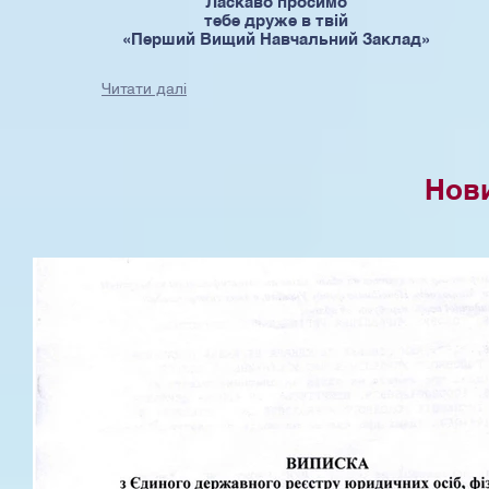
Ласкаво просимо
тебе друже в твій
«Перший Вищий Навчальний Заклад»
Читати далі
Нови