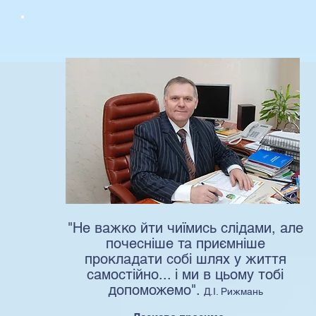
"Не важко йти чиїмись слідами, але
почесніше та приємніше
прокладати собі шлях у життя
самостійно... і ми в цьому тобі
допоможемо".
Д.І. Рижмань